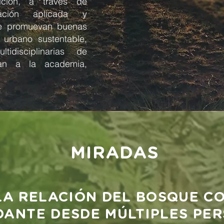
sición, a través de
ación aplicada y
ue promuevan buenas
 urbano sustentable,
tidisciplinarias de
gran a la academia,
MIRADAS
A RELACIÓN DEL BOSQUE CO
DANTE DESDE MÚLTIPLES PER