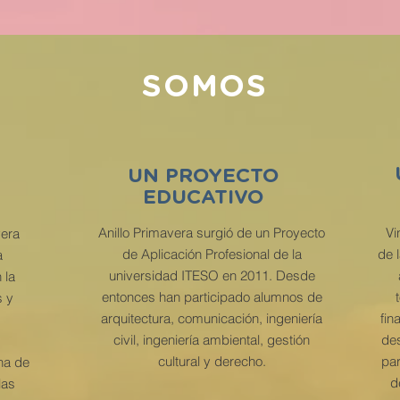
SOMOS
UN PROYECTO
EDUCATIVO
Anillo Primavera surgió de un Proyecto
Vi
vera
de Aplicación Profesional de la
de 
a
universidad ITESO en 2011. Desde
 la
entonces han participado alumnos de
s y
arquitectura, comunicación, ingeniería
fin
civil, ingeniería ambiental, gestión
des
cultural y derecho.
par
na de
d
las