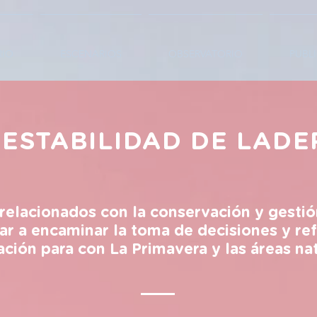
RIO
ESCENARIOS
OBSERVATORIO
PUBL
NESTABILIDAD DE LADE
lacionados con la conservación y gestión
ar a encaminar la toma de decisiones y ref
ación para con La Primavera y las áreas na