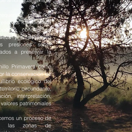
 de amortiguamiento y
requerida para los
eservas de biosfera
ósito conciliar la
leza y el desarrollo
las presiones sobre
nados a preservar la
nillo Primavera como
por la conservación de
ilibrio ecológico del
erritorio circundante,
ción, interpretación,
 valores patrimoniales
ecemos un proceso de
 de las zonas de