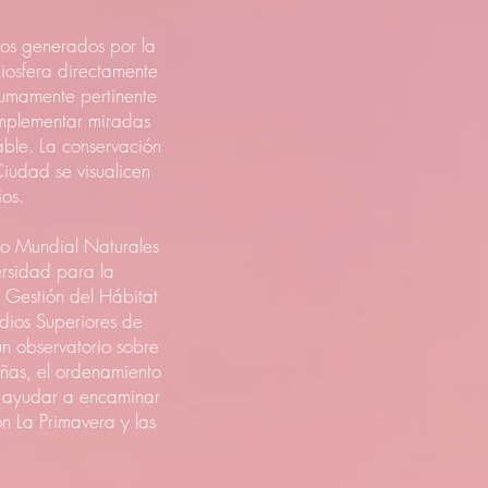
íos generados por la
iosfera directamente
umamente pertinente
implementar miradas
able. La conservación
udad se visualicen
os.
io Mundial Naturales
rsidad para la
Gestión del Hábitat
udios Superiores de
un observatorio sobre
añas, el ordenamiento
ra ayudar a encaminar
n La Primavera y las