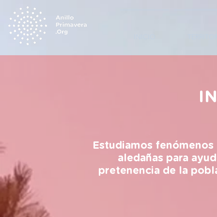
INICIO
TERRITO
I
Estudiamos fenómenos re
aledañas para ayud
pretenencia de la pobl