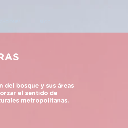
ICACIONES
BLOG
RAS
 del bosque y sus áreas
orzar el sentido de
turales metropolitanas.