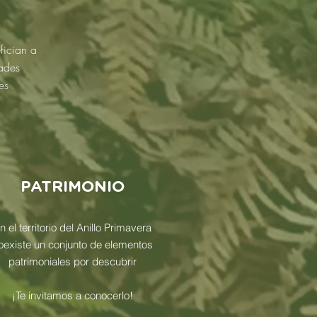
fician a
ades
es
PATRIMONIO
n el territorio del Anillo Primavera
oexiste un conjunto de elementos
patrimoniales por descubrir
¡Te invitamos a conocerlo!