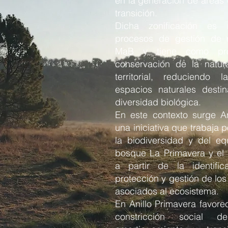
en la generación de áreas
transición.
Dicha zonificación es 
procesos de gestión de r
MaB y tiene como prop
conservación de la natura
territorial, reduciendo 
espacios naturales desti
diversidad biológica.
En este contexto surge A
una iniciativa que trabaja 
la biodiversidad y del equ
bosque La Primavera y el t
a partir de la identifica
protección y gestión de los
asociados al ecosistema.
En Anillo Primavera favor
constricción social