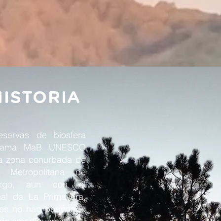
ISTORIA
servas de biosfera
ograma MaB UNESCO
na zona conurbada de
 Metropolitana de
argo, aun con el
nal de La Primavera,
cales no han permeado