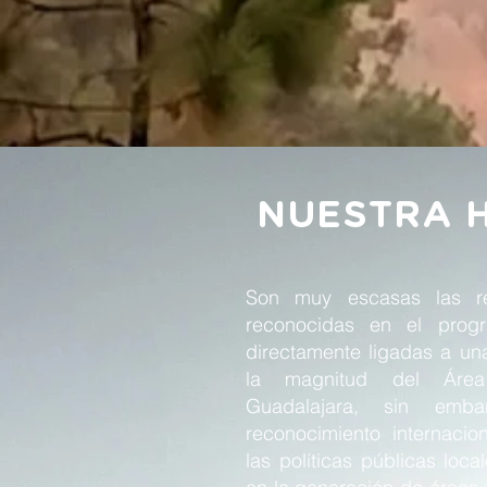
NUESTRA H
Son muy escasas las re
reconocidas en el pr
directamente ligadas a u
la magnitud del Área
Guadalajara, sin emb
reconocimiento internacio
las políticas públicas lo