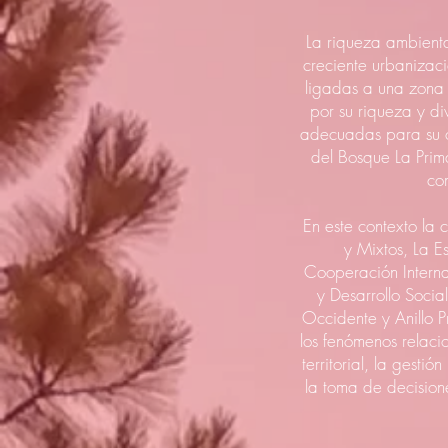
La riqueza ambienta
creciente urbanizac
ligadas a una zona
por su riqueza y d
adecuadas para su co
del Bosque La Pri
co
En este contexto la
y Mixtos, La 
Cooperación Intern
y Desarrollo Socia
Occidente y Anillo P
los fenómenos relaci
territorial, la gest
la toma de decision