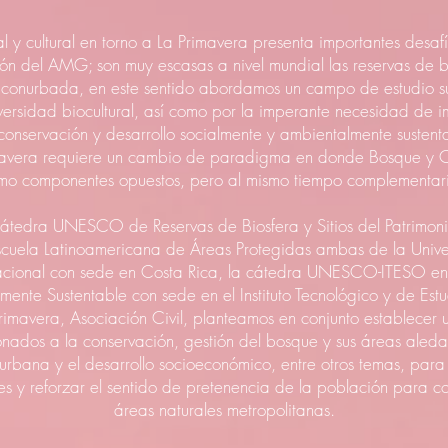
l y cultural en torno a La Primavera presenta importantes desaf
ión del AMG; son muy escasas a nivel mundial las reservas de b
 conurbada, en este sentido abordamos un campo de estudio s
iversidad biocultural, así como por la imperante necesidad de 
nservación y desarrollo socialmente y ambientalmente sustent
mavera requiere un cambio de paradigma en donde Bosque y Ci
mo componentes opuestos, pero al mismo tiempo complementari
 cátedra UNESCO de Reservas de Biosfera y Sitios del Patrimon
Escuela Latinoamericana de Áreas Protegidas ambas de la Unive
acional con sede en Costa Rica, la cátedra UNESCO-ITESO en 
lmente Sustentable con sede en el Instituto Tecnológico y de Est
rimavera, Asociación Civil, planteamos en conjunto establecer 
onados a la conservación, gestión del bosque y sus áreas aled
ión urbana y el desarrollo socioeconómico, entre otros temas, pa
es y reforzar el sentido de pretenencia de la población para co
áreas naturales metropolitanas.