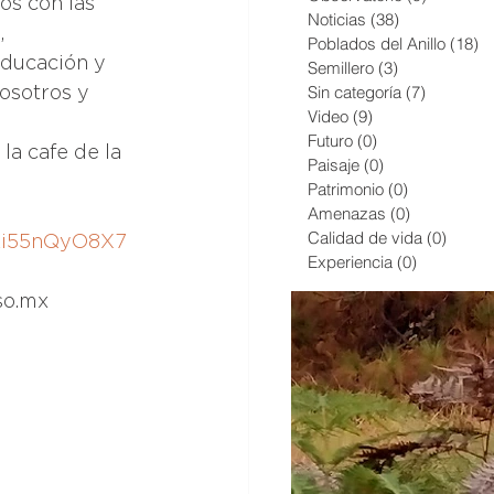
os con las 
Noticias
(38)
38 entradas
, 
Poblados del Anillo
(18)
1
Educación y 
Semillero
(3)
3 entradas
Sin categoría
(7)
7 entrad
osotros y 
Video
(9)
9 entradas
Futuro
(0)
0 entradas
la cafe de la 
Paisaje
(0)
0 entradas
Patrimonio
(0)
0 entradas
Amenazas
(0)
0 entradas
Calidad de vida
(0)
0 entr
7Ei55nQyO8X7
Experiencia
(0)
0 entradas
so.mx