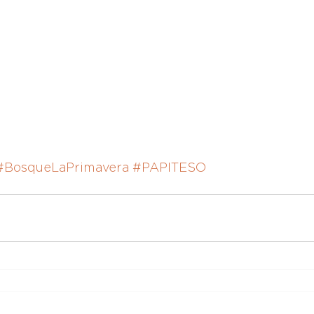
#BosqueLaPrimavera
#PAPITESO