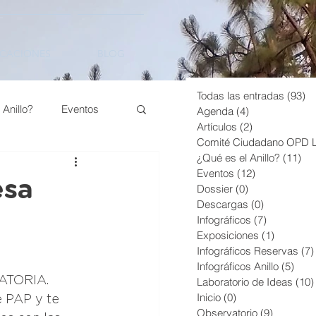
ICACIONES
BLOG
Todas las entradas
(93)
93
 Anillo?
Eventos
Agenda
(4)
4 entradas
Artículos
(2)
2 entradas
¿Qué es el Anillo?
(11)
11
áficos Anillo
Eventos
(12)
12 entradas
esa
Dossier
(0)
0 entradas
Descargas
(0)
0 entradas
Infográficos
(7)
7 entradas
ero
Sin categoría
Exposiciones
(1)
1 entrad
Infográficos Reservas
(7)
Infográficos Anillo
(5)
5 en
ia
ATORIA.
Laboratorio de Ideas
(10)
Inicio
(0)
0 entradas
 PAP y te 
Observatorio
(9)
9 entrad