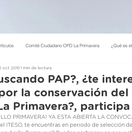
RIO
ESCENARIOS
OBSERVATORIO
PUBL
rtículos
Comité Ciudadano OPD La Primavera
¿Qué es el
3 oct 2015
1 min de lectura
ográficos
Exposiciones
Infográficos Reservas
Infogr
uscando PAP?, ¿te inter
 por la conservación del
Observatorio
Noticias
Poblados del Anillo
Semill
a Primavera?, participa
Patrimonio
Amenazas
Calidad de vida
Experienc
ILLO PRIMAVERA! YA ESTA ABIERTA LA CONVOC
el ITESO, te encuentras en periodo de selección de