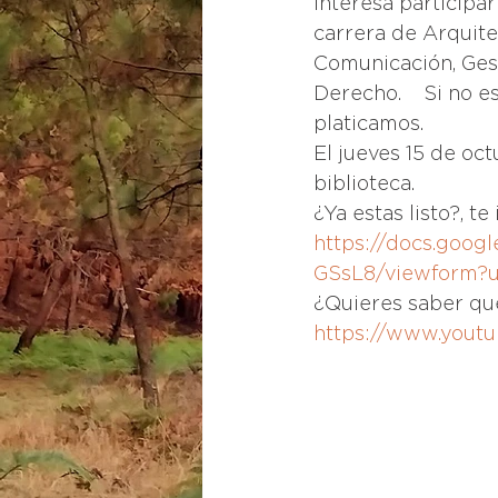
interesa participa
carrera de Arquitec
Comunicación, Gesti
Derecho.    Si no e
platicamos.
El jueves 15 de oct
biblioteca.
¿Ya estas listo?, t
https://docs.goo
GSsL8/viewform?
¿Quieres saber qu
https://www.yout