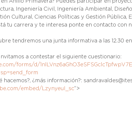
r en Anillo Primavera? Puedes participar en proyect
tura, Ingeniería Civil, Ingeniería Ambiental, Diseño
ón Cultural, Ciencias Políticas y Gestión Pública, 
stá tu carrera y te interesa ponte en contacto con n
ubre tendremos una junta informativa a las 12.30 en 
e invitamos a contestar el siguiente cuestionario:
gle.com/forms/d/1nlLVnz6aGhO3eSFSGclcTpfwpV
usp=send_form
é hacemos?, ¿más información?: sandravaldes@ite
ube.com/embed/LzynyeuI_sc
“>