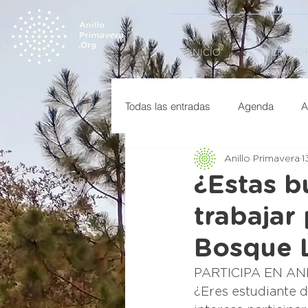
INICIO
TERRITO
Todas las entradas
Agenda
A
Anillo Primavera
1
Dossier
Descargas
Inf
¿Estas b
trabajar
Laboratorio de Ideas
Inicio
Bosque L
Video
Futuro
Paisaje
PARTICIPA EN AN
¿Eres estudiante d