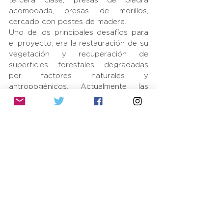
tercera clase, presas de piedra 
acomodada, presas de morillos, 
cercado con postes de madera.
Uno de los principales desafíos para 
el proyecto, era la restauración de su 
vegetación y recuperación de 
superficies forestales degradadas 
por factores naturales y 
antropogénicos. Actualmente las 
obras y actividades de protección, 
restauración y conservación de 
suelos forestales, han permitido 
contribuir a la recuperación forestal 
del predio.
Periódicamente se realizan jornadas 
de restauración ecológica los 
sábados por las mañanas, si estas 
interesado en participar ponte en 
contacto con la maestra Lydia al 
correo: lydiaher@iteso.mx
This slideshow requires JavaScript.