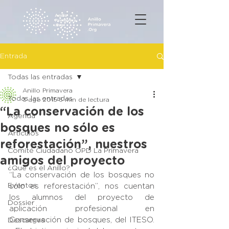
Entrada
Todas las entradas
Anillo Primavera
Todas las entradas
3 ago 2015
3 min de lectura
“La conservación de los
Agenda
bosques no sólo es
Artículos
reforestación”, nuestros
Comité Ciudadano OPD La Primavera
amigos del proyecto
¿Qué es el Anillo?
“La conservación de los bosques no 
Eventos
sólo es reforestación”, nos cuentan 
los alumnos del proyecto de 
Dossier
aplicación profesional en 
Conservación de bosques, del ITESO. 
Descargas