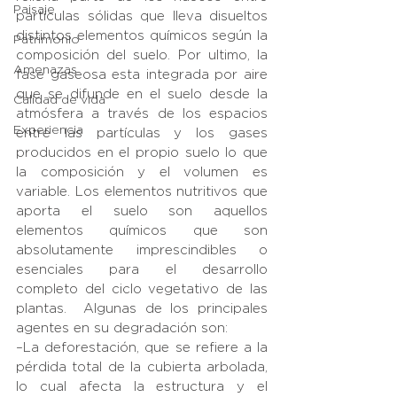
Paisaje
partículas sólidas que lleva disueltos 
distintos elementos químicos según la 
Patrimonio
composición del suelo. Por ultimo, la 
Amenazas
fase gaseosa esta integrada por aire 
que se difunde en el suelo desde la 
Calidad de vida
atmósfera a través de los espacios 
Experiencia
entre las partículas y los gases 
producidos en el propio suelo lo que 
la composición y el volumen es 
variable. Los elementos nutritivos que 
aporta el suelo son aquellos 
elementos químicos que son 
absolutamente imprescindibles o 
esenciales para el desarrollo 
completo del ciclo vegetativo de las 
plantas.  Algunas de los principales 
agentes en su degradación son:
–La deforestación, que se refiere a la 
pérdida total de la cubierta arbolada, 
lo cual afecta la estructura y el 