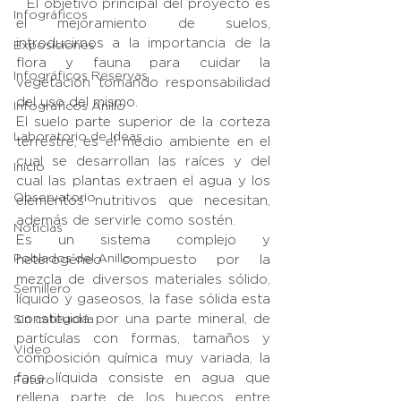
  El objetivo principal del proyecto es 
Infográficos
el mejoramiento de suelos, 
introducirnos a la importancia de la 
Exposiciones
flora y fauna para cuidar la 
Infográficos Reservas
vegetación tomando responsabilidad 
del uso del mismo. 
Infográficos Anillo
El suelo parte superior de la corteza 
Laboratorio de Ideas
terrestre, es el medio ambiente en el 
cual se desarrollan las raíces y del 
Inicio
cual las plantas extraen el agua y los 
Observatorio
elementos nutritivos que necesitan, 
además de servirle como sostén.
Noticias
Es un sistema complejo y 
Poblados del Anillo
heterogéneo compuesto por la 
mezcla de diversos materiales sólido, 
Semillero
líquido y gaseosos, la fase sólida esta 
constituida por una parte mineral, de 
Sin categoría
partículas con formas, tamaños y 
Video
composición química muy variada, la 
fase líquida consiste en agua que 
Futuro
rellena parte de los huecos entre 