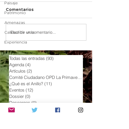
Paisaje
Comentarios
Patrimonio
Amenazas
Escribir un comentario...
Calidad de vida
Experiencia
Todas las entradas
(93)
93 entradas
Agenda
(4)
4 entradas
Artículos
(2)
2 entradas
Comité Ciudadano OPD La Primavera
(5)
5 entradas
¿Qué es el Anillo?
(11)
11 entradas
Eventos
(12)
12 entradas
Dossier
(0)
0 entradas
Descargas
(0)
0 entradas
Infográficos
(7)
7 entradas
Exposiciones
(1)
1 entrada
Infográficos Reservas
(7)
7 entradas
Infográficos Anillo
(5)
5 entradas