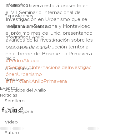
Infográficos
Anillo Primavera estará presente en 
el VII Seminario Internacional de 
Exposiciones
Investigación en Urbanismo que se 
realizará en Barcelona y Montevideo 
Infográficos Reservas
el próximo mes de junio, presentando 
Infográficos Anillo
avances de la investigación sobre los 
procesos de construcción territorial 
Laboratorio de Ideas
en el borde del Bosque La Primavera.
Inicio
#PedroAlcocer
#SeminarioInternacionaldeInvestigaci
Observatorio
ónenUrbanismo
Noticias
#ThinkTankAnilloPrimavera
Eventos
Poblados del Anillo
Noticias
Semillero
Sin categoría
Video
Futuro