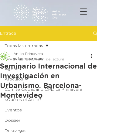
Entrada
Todas las entradas
Anillo Primavera
Todas las entradas
27 abr 2015
1 min de lectura
Seminario Internacional de
Agenda
Investigación en
Artículos
Urbanismo. Barcelona-
Comité Ciudadano OPD La Primavera
Montevideo
¿Qué es el Anillo?
Eventos
Dossier
Descargas